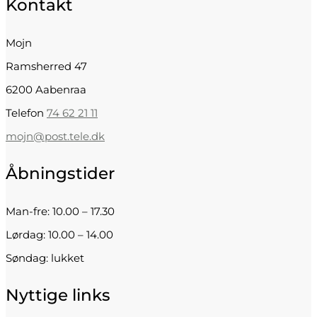
Kontakt
på
varesiden
Mojn
Ramsherred 47
6200 Aabenraa
Telefon
74 62 21 11
mojn@post.tele.dk
Åbningstider
Man-fre: 10.00 – 17.30
Lørdag: 10.00 – 14.00
Søndag: lukket
Nyttige links