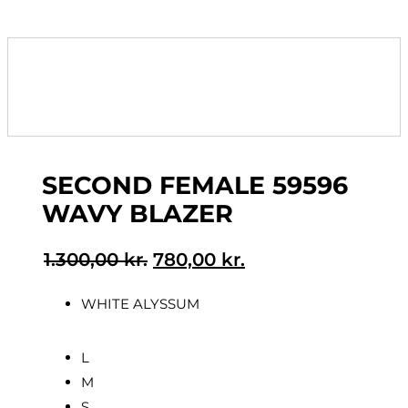
SECOND FEMALE 59596
WAVY BLAZER
Den
Den
1.300,00
kr.
780,00
kr.
oprindelige
aktuelle
WHITE ALYSSUM
pris
pris
var:
er:
1.300,00 kr..
780,00 kr..
L
M
S