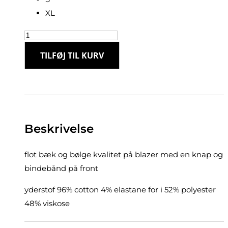
XL
Second
female
TILFØJ TIL KURV
59596
wavy
blazer
antal
Beskrivelse
flot bæk og bølge kvalitet på blazer med en knap og
bindebånd på front
yderstof 96% cotton 4% elastane for i 52% polyester
48% viskose