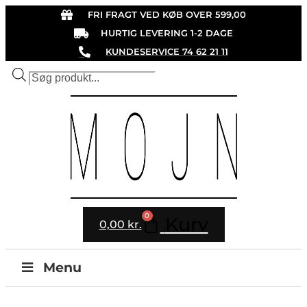
Videre
FRI FRAGT VED KØB OVER 599,00
til
HURTIG LEVERING 1-2 DAGE
indhold
KUNDESERVICE 74 62 21 11
Produktsøgning
0
Kurv
0,00
kr.
Menu