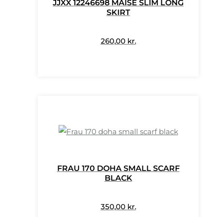
JJXX 12246698 MAISE SLIM LONG
SKIRT
260,00
kr.
Dette
vare
har
flere
varianter.
Mulighederne
kan
vælges
på
FRAU 170 DOHA SMALL SCARF
varesiden
BLACK
350,00
kr.