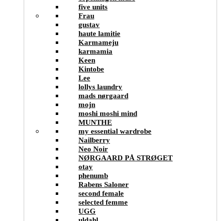
five units
Frau
gustav
haute lamitie
Karmameju
karmamia
Keen
Kintobe
Lee
lollys laundry
mads nørgaard
mojn
moshi moshi mind
MUNTHE
my essential wardrobe
Nailberry
Neo Noir
NØRGAARD PÅ STRØGET
otay
phenumb
Rabens Saloner
second female
selected femme
UGG
uldahl