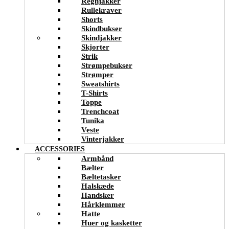
Regnjakker
Rullekraver
Shorts
Skindbukser
Skindjakker
Skjorter
Strik
Strømpebukser
Strømper
Sweatshirts
T-Shirts
Toppe
Trenchcoat
Tunika
Veste
Vinterjakker
ACCESSORIES
Armbånd
Bælter
Bæltetasker
Halskæde
Handsker
Hårklemmer
Hatte
Huer og kasketter