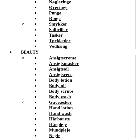
Nøgleringe
Øreringe
Punge
Ringe
Smykker
Solbriller
Tasker
Tørklæder
Vedhæng
BEAUTY
Ansigtscreme
Ansigtsmasker
Ansigtsoil
Ansigtsrens
Body lotion
Body oil
Body scrubs
Body wash
Gaveæsker
Hand lotion
Hand wash
Hårbørste
Hårpleje
Mundpleje
Negle