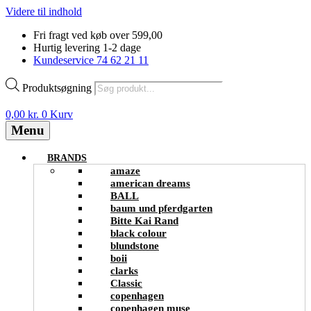
Videre til indhold
Fri fragt ved køb over 599,00
Hurtig levering 1-2 dage
Kundeservice 74 62 21 11
Produktsøgning
0,00
kr.
0
Kurv
Menu
BRANDS
amaze
american dreams
BALL
baum und pferdgarten
Bitte Kai Rand
black colour
blundstone
boii
clarks
Classic
copenhagen
copenhagen muse