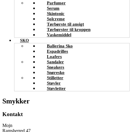
Parfumer
Serum
Skintonic
Solcreme
Tørbørste til ansigt
Tørbørster til kroppen
Vaskemiddel
SKO
Ballerina Sko
Espadrilles
Loafers
Sandaler
Sneakers
Snøresko
Stilletter
Støvler
Støvletter
Smykker
Kontakt
Mojn
Ramsherred 47