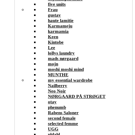
five units
Frau
gustav
haute lamitie
Karmameju
karmamia
Keen
Kintobe
Lee
lollys laundry
mads nørgaard
mojn
moshi moshi mind
MUNTHE
my essential wardrobe
Nailberry
Neo Noir
NØRGAARD PÅ STRØGET
otay
phenumb
Rabens Saloner
second female
selected femme
UGG
uldahl