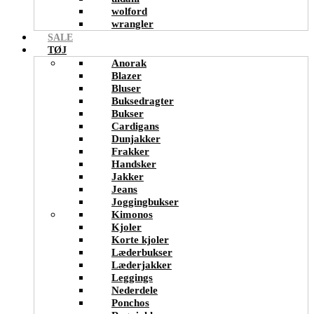
wolford
wrangler
SALE
TØJ
Anorak
Blazer
Bluser
Buksedragter
Bukser
Cardigans
Dunjakker
Frakker
Handsker
Jakker
Jeans
Joggingbukser
Kimonos
Kjoler
Korte kjoler
Læderbukser
Læderjakker
Leggings
Nederdele
Ponchos