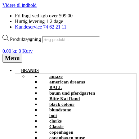
Videre til indhold
Fri fragt ved køb over 599,00
Hurtig levering 1-2 dage
Kundeservice 74 62 21 11
Produktsøgning
0,00
kr.
0
Kurv
Menu
BRANDS
amaze
american dreams
BALL
baum und pferdgarten
Bitte Kai Rand
black colour
blundstone
boii
clarks
Classic
copenhagen
copenhagen muse