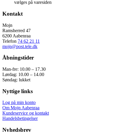
vælges på varesiden
Kontakt
Mojn
Ramsherred 47
6200 Aabenraa
Telefon
74 62 21 11
mojn@post.tele.dk
Åbningstider
Man-fre: 10.00 – 17.30
Lørdag: 10.00 – 14.00
Søndag: lukket
Nyttige links
Log på min konto
Om Mojn Aabenraa
Kundeservice og kontakt
Handelsbetingelser
Nyhedsbrev