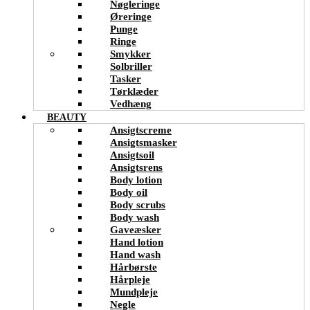
Nøgleringe
Øreringe
Punge
Ringe
Smykker
Solbriller
Tasker
Tørklæder
Vedhæng
BEAUTY
Ansigtscreme
Ansigtsmasker
Ansigtsoil
Ansigtsrens
Body lotion
Body oil
Body scrubs
Body wash
Gaveæsker
Hand lotion
Hand wash
Hårbørste
Hårpleje
Mundpleje
Negle