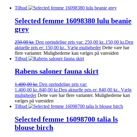
Tilbud
Selected femme 16098380 lulu beanie
grey
250,00
kr.
Den oprindelige pris var: 250,00 kr..
150,00
kr.
Den
aktuelle pris er: 150,00 kr..
Vælg muligheder
Dette vare har
flere varianter. Mulighederne kan vælges på varesiden
Tilbud
Rabens saloner fauna skirt
1.400,00
kr.
Den oprindelige pris var:
1.400,00 kr..
840,00
kr.
Den aktuelle pris er: 840,00 kr..
Vælg
muligheder
Dette vare har flere varianter. Mulighederne kan
vælges på varesiden
Tilbud
Selected femme 16098700 talia ls
blouse birch