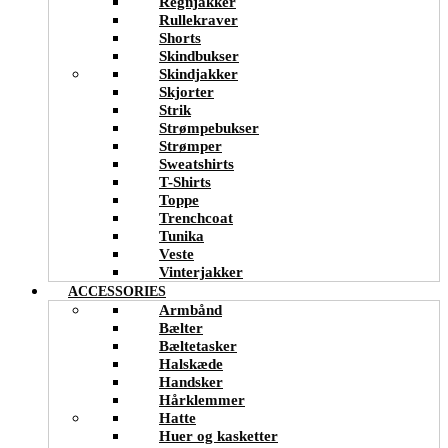
Regnjakker
Rullekraver
Shorts
Skindbukser
Skindjakker
Skjorter
Strik
Strømpebukser
Strømper
Sweatshirts
T-Shirts
Toppe
Trenchcoat
Tunika
Veste
Vinterjakker
ACCESSORIES
Armbånd
Bælter
Bæltetasker
Halskæde
Handsker
Hårklemmer
Hatte
Huer og kasketter