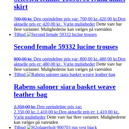
skirt
700,00
kr.
Den oprindelige pris var: 700,00 kr..
420,00
kr.
Den
aktuelle pris er: 420,00 kr..
Vælg muligheder
Dette vare har
flere varianter. Mulighederne kan vælges på varesiden
Tilbud
Second female 59332 lucine trouses
800,00
kr.
Den oprindelige pris var: 800,00 kr..
480,00
kr.
Den
aktuelle pris er: 480,00 kr..
Vælg muligheder
Dette vare har
flere varianter. Mulighederne kan vælges på varesiden
Tilbud
Rabens saloner siara basket weave
leather bag
2.350,00
kr.
Den oprindelige pris var:
2.350,00 kr..
1.410,00
kr.
Den aktuelle pris er: 1.410,00 kr..
Vælg muligheder
Dette vare har flere varianter. Mulighederne
kan vælges på varesiden
Tilbud