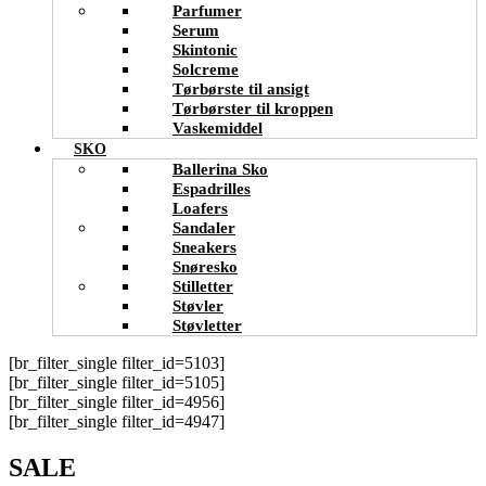
Parfumer
Serum
Skintonic
Solcreme
Tørbørste til ansigt
Tørbørster til kroppen
Vaskemiddel
SKO
Ballerina Sko
Espadrilles
Loafers
Sandaler
Sneakers
Snøresko
Stilletter
Støvler
Støvletter
[br_filter_single filter_id=5103]
[br_filter_single filter_id=5105]
[br_filter_single filter_id=4956]
[br_filter_single filter_id=4947]
SALE