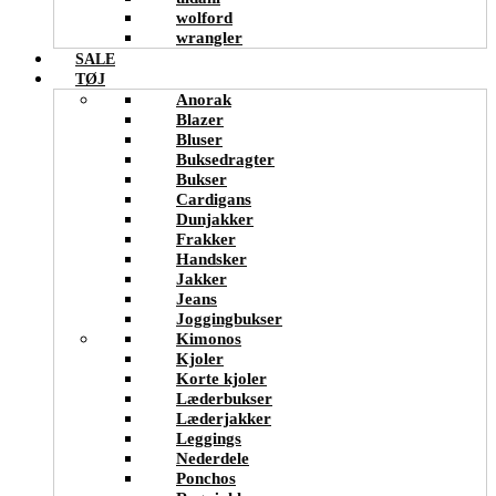
wolford
wrangler
SALE
TØJ
Anorak
Blazer
Bluser
Buksedragter
Bukser
Cardigans
Dunjakker
Frakker
Handsker
Jakker
Jeans
Joggingbukser
Kimonos
Kjoler
Korte kjoler
Læderbukser
Læderjakker
Leggings
Nederdele
Ponchos