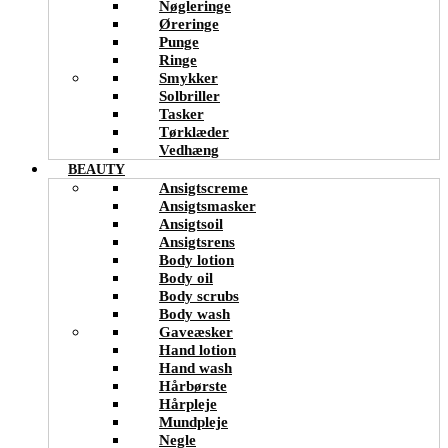
Nøgleringe
Øreringe
Punge
Ringe
Smykker
Solbriller
Tasker
Tørklæder
Vedhæng
BEAUTY
Ansigtscreme
Ansigtsmasker
Ansigtsoil
Ansigtsrens
Body lotion
Body oil
Body scrubs
Body wash
Gaveæsker
Hand lotion
Hand wash
Hårbørste
Hårpleje
Mundpleje
Negle