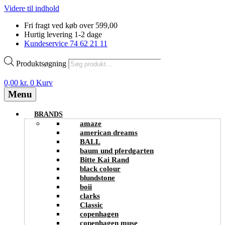
Videre til indhold
Fri fragt ved køb over 599,00
Hurtig levering 1-2 dage
Kundeservice 74 62 21 11
Produktsøgning
0,00
kr.
0
Kurv
Menu
BRANDS
amaze
american dreams
BALL
baum und pferdgarten
Bitte Kai Rand
black colour
blundstone
boii
clarks
Classic
copenhagen
copenhagen muse