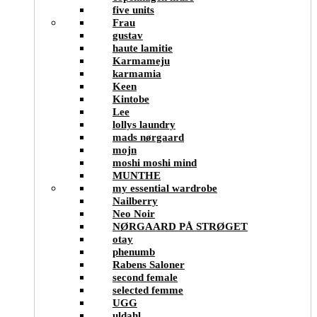
five units
Frau
gustav
haute lamitie
Karmameju
karmamia
Keen
Kintobe
Lee
lollys laundry
mads nørgaard
mojn
moshi moshi mind
MUNTHE
my essential wardrobe
Nailberry
Neo Noir
NØRGAARD PÅ STRØGET
otay
phenumb
Rabens Saloner
second female
selected femme
UGG
uldahl