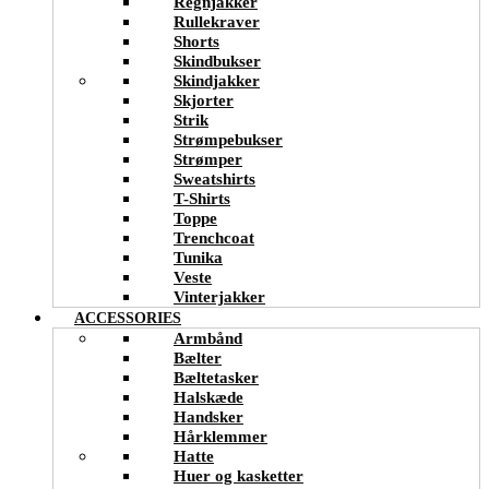
Regnjakker
Rullekraver
Shorts
Skindbukser
Skindjakker
Skjorter
Strik
Strømpebukser
Strømper
Sweatshirts
T-Shirts
Toppe
Trenchcoat
Tunika
Veste
Vinterjakker
ACCESSORIES
Armbånd
Bælter
Bæltetasker
Halskæde
Handsker
Hårklemmer
Hatte
Huer og kasketter