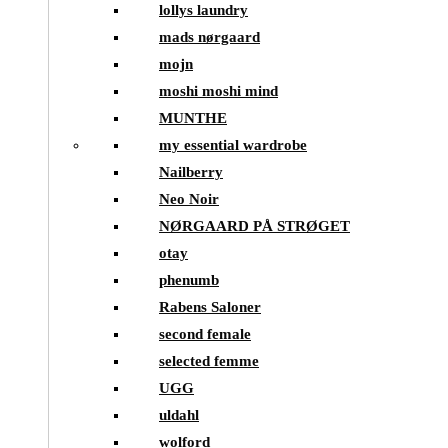
lollys laundry
mads nørgaard
mojn
moshi moshi mind
MUNTHE
my essential wardrobe
Nailberry
Neo Noir
NØRGAARD PÅ STRØGET
otay
phenumb
Rabens Saloner
second female
selected femme
UGG
uldahl
wolford