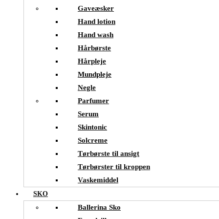
Gaveæsker
Hand lotion
Hand wash
Hårbørste
Hårpleje
Mundpleje
Negle
Parfumer
Serum
Skintonic
Solcreme
Tørbørste til ansigt
Tørbørster til kroppen
Vaskemiddel
SKO
Ballerina Sko