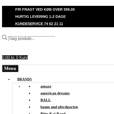
Videre
FRI FRAGT VED KØB OVER 599,00
til
HURTIG LEVERING 1-2 DAGE
indhold
KUNDESERVICE 74 62 21 11
Produktsøgning
0,00
kr.
0
Kurv
Menu
BRANDS
amaze
american dreams
BALL
baum und pferdgarten
Bitte Kai Rand