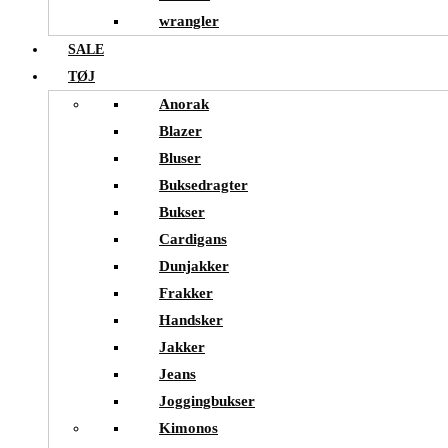
wrangler
SALE
TØJ
Anorak
Blazer
Bluser
Buksedragter
Bukser
Cardigans
Dunjakker
Frakker
Handsker
Jakker
Jeans
Joggingbukser
Kimonos