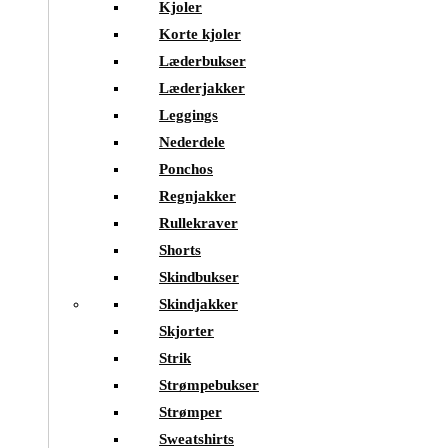
Kjoler
Korte kjoler
Læderbukser
Læderjakker
Leggings
Nederdele
Ponchos
Regnjakker
Rullekraver
Shorts
Skindbukser
Skindjakker
Skjorter
Strik
Strømpebukser
Strømper
Sweatshirts