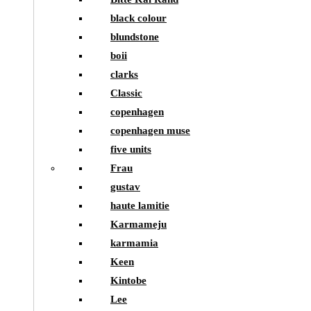
black colour
blundstone
boii
clarks
Classic
copenhagen
copenhagen muse
five units
Frau
gustav
haute lamitie
Karmameju
karmamia
Keen
Kintobe
Lee